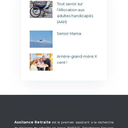
 retraite pour
Tout savoir sur
L
t 001
l’Allocation aux
u
adultes handicapés
(AAH)
our le
J
age !
Senior Mama
lle en aiguille !
C
Arrière-grand-mère X
cent !
Assitance Retraite
est le premier assistant a la recherche
de Maisons de retraite en ligne. EHPAD, Résidences Services