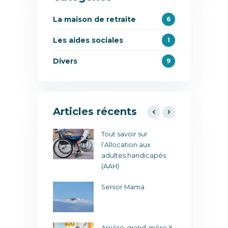
La maison de retraite
6
Les aides sociales
1
Divers
9
Articles récents
our le
Tout savoir sur
L
age !
l’Allocation aux
u
adultes handicapés
(AAH)
lle en aiguille !
C
Senior Mama
 deux sans trois
P
l
Arrière-grand-mère X