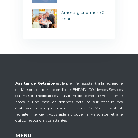
lle en aiguille !
C
Arrière-grand-mère X
cent !
Assitance Retraite
est le premier assistant a la recherche
de Maisons de retraite en ligne. EHPAD, Résidences Services
ou maison medicalisees, l’ assitant de recherche vous donne
accès à une base de données détaillée sur chacun des
établissements rigoureusment repertoriés. Votre assistant
retraite intelligent vous aide a trouver la Maison de retraite
qui correspond a vos attentes.
MENU