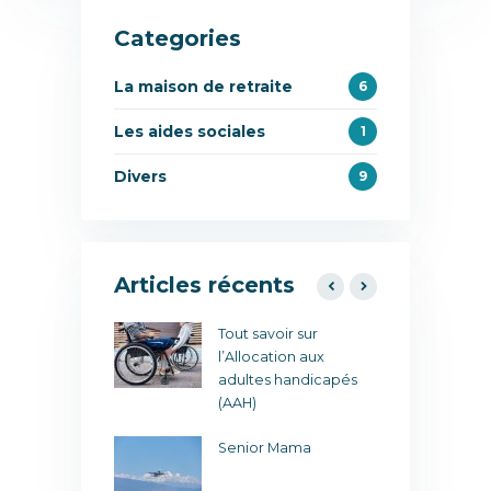
Categories
La maison de retraite
6
Les aides sociales
1
Divers
9
Articles récents
 retraite pour
Tout savoir sur
L
t 001
l’Allocation aux
u
adultes handicapés
(AAH)
our le
J
age !
Senior Mama