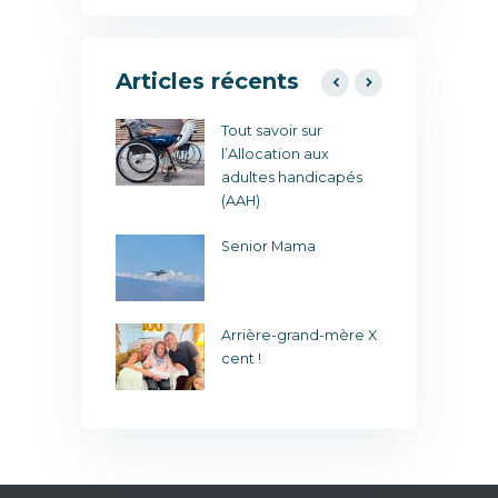
Articles récents
 retraite pour
Tout savoir sur
L
t 001
l’Allocation aux
u
adultes handicapés
(AAH)
our le
J
age !
Senior Mama
lle en aiguille !
C
Arrière-grand-mère X
cent !