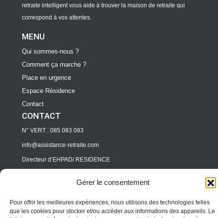
retraite intelligent vous aide à trouver la maison de retraite qui
correspond à vos attentes.
MENU
Qui sommes-nous ?
Comment ça marche ?
Place en urgence
Espace Résidence
Contact
CONTACT
N° VERT : 085 083 083
info@assistance-retraite.com
Directeur d’EHPAD/ RESIDENCE
pro@assitance-retraite.com
Gérer le consentement
Professionnels
Pour offrir les meilleures expériences, nous utilisons des technologies telles
pro@assitance-retraite.com
que les cookies pour stocker et/ou accéder aux informations des appareils. Le