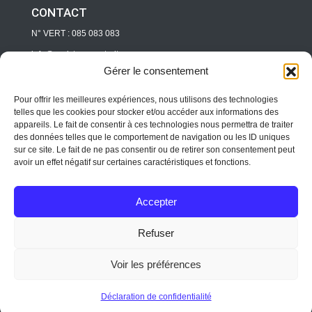
CONTACT
N° VERT : 085 083 083
info@assistance-retraite.com
Gérer le consentement
Directeur d’EHPAD/ RESIDENCE
pro@assitance-retraite.com
Pour offrir les meilleures expériences, nous utilisons des technologies
telles que les cookies pour stocker et/ou accéder aux informations des
Professionnels
appareils. Le fait de consentir à ces technologies nous permettra de traiter
des données telles que le comportement de navigation ou les ID uniques
pro@assitance-retraite.com
sur ce site. Le fait de ne pas consentir ou de retirer son consentement peut
avoir un effet négatif sur certaines caractéristiques et fonctions.
Copyright © 2019-2026 Assistance Retraite. Tous
droits réservés.
Accepter
Qui sommes-nous
Protection des données
Conditions
Refuser
d’utilisation
Mentions légales
Voir les préférences
Appel gratuit
Déclaration de confidentialité