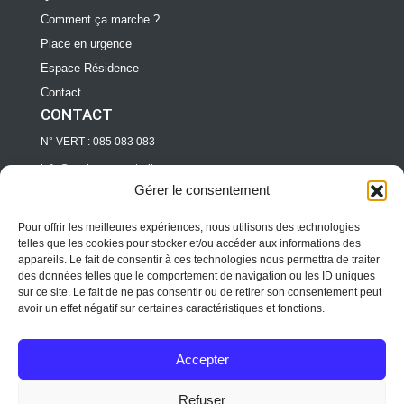
Comment ça marche ?
Place en urgence
Espace Résidence
Contact
CONTACT
N° VERT : 085 083 083
info@assistance-retraite.com
Gérer le consentement
Directeur d’EHPAD/ RESIDENCE
pro@assitance-retraite.com
Pour offrir les meilleures expériences, nous utilisons des technologies
telles que les cookies pour stocker et/ou accéder aux informations des
Professionnels
appareils. Le fait de consentir à ces technologies nous permettra de traiter
des données telles que le comportement de navigation ou les ID uniques
pro@assitance-retraite.com
sur ce site. Le fait de ne pas consentir ou de retirer son consentement peut
avoir un effet négatif sur certaines caractéristiques et fonctions.
Copyright © 2019-2026 Assistance Retraite. Tous
droits réservés.
Accepter
Qui sommes-nous
Protection des données
Conditions
Refuser