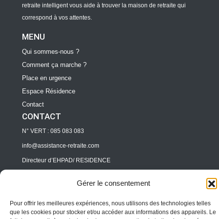
retraite intelligent vous aide à trouver la maison de retraite qui
correspond à vos attentes.
MENU
Qui sommes-nous ?
Comment ça marche ?
Place en urgence
Espace Résidence
Contact
CONTACT
N° VERT : 085 083 083
info@assistance-retraite.com
Directeur d’EHPAD/ RESIDENCE
pro@assitance-retraite.com
Gérer le consentement
Professionnels
Pour offrir les meilleures expériences, nous utilisons des technologies telles
pro@assitance-retraite.com
que les cookies pour stocker et/ou accéder aux informations des appareils. Le