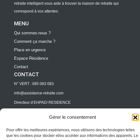
retraite intelligent vous aide à trouver la maison de retraite qui
correspond à vos attentes.
MENU
Qui sommes-nous ?
Comment ça marche ?
Place en urgence
Espace Résidence
Contact
CONTACT
N° VERT : 085 083 083
info@assistance-retraite.com
Directeur d’EHPAD/ RESIDENCE
pro@assitance-retraite.com
Gérer le consentement
Professionnels
Pour offrir les meilleures expériences, nous utilisons des technologies telles
pro@assitance-retraite.com
que les cookies pour stocker et/ou accéder aux informations des appareils. Le