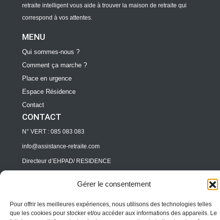
retraite intelligent vous aide à trouver la maison de retraite qui
correspond à vos attentes.
MENU
Qui sommes-nous ?
Comment ça marche ?
Place en urgence
Espace Résidence
Contact
CONTACT
N° VERT : 085 083 083
info@assistance-retraite.com
Directeur d’EHPAD/ RESIDENCE
pro@assitance-retraite.com
Gérer le consentement
Professionnels
Pour offrir les meilleures expériences, nous utilisons des technologies telles
pro@assitance-retraite.com
que les cookies pour stocker et/ou accéder aux informations des appareils. Le