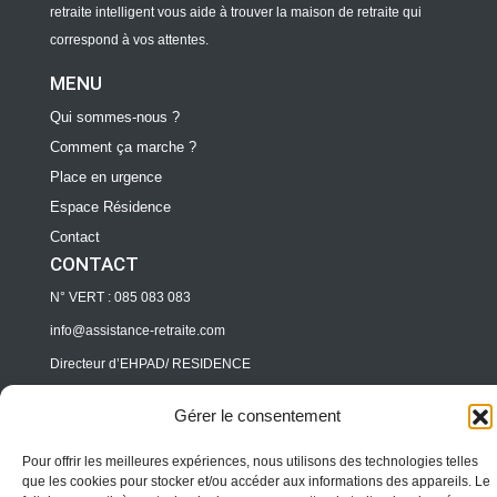
retraite intelligent vous aide à trouver la maison de retraite qui
correspond à vos attentes.
MENU
Qui sommes-nous ?
Comment ça marche ?
Place en urgence
Espace Résidence
Contact
CONTACT
N° VERT : 085 083 083
info@assistance-retraite.com
Directeur d’EHPAD/ RESIDENCE
pro@assitance-retraite.com
Gérer le consentement
Professionnels
Pour offrir les meilleures expériences, nous utilisons des technologies telles
pro@assitance-retraite.com
que les cookies pour stocker et/ou accéder aux informations des appareils. Le