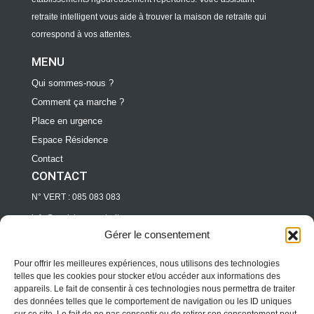
retraite intelligent vous aide à trouver la maison de retraite qui
correspond à vos attentes.
MENU
Qui sommes-nous ?
Comment ça marche ?
Place en urgence
Espace Résidence
Contact
CONTACT
N° VERT : 085 083 083
info@assistance-retraite.com
Gérer le consentement
Directeur d’EHPAD/ RESIDENCE
pro@assitance-retraite.com
Pour offrir les meilleures expériences, nous utilisons des technologies
telles que les cookies pour stocker et/ou accéder aux informations des
Professionnels
appareils. Le fait de consentir à ces technologies nous permettra de traiter
des données telles que le comportement de navigation ou les ID uniques
pro@assitance-retraite.com